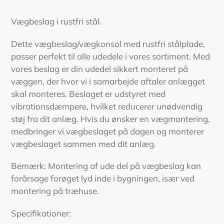
Lægger
produkt
Vægbeslag i rustfri stål.
i
din
Dette vægbeslag/vægkonsol med rustfri stålplade,
indkøbskurv
passer perfekt til alle udedele i vores sortiment. Med
vores beslag er din udedel sikkert monteret på
væggen, der hvor vi i samarbejde aftaler anlægget
skal monteres. Beslaget er udstyret med
vibrationsdæmpere, hvilket reducerer unødvendig
støj fra dit anlæg. Hvis du ønsker en vægmontering,
medbringer vi vægbeslaget på dagen og monterer
vægbeslaget sammen med dit anlæg.
Bemærk: Montering af ude del på vægbeslag kan
forårsage forøget lyd inde i bygningen, især ved
montering på træhuse.
Specifikationer: