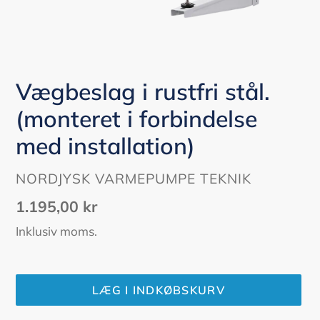
Vægbeslag i rustfri stål.
(monteret i forbindelse
med installation)
FORHANDLER
NORDJYSK VARMEPUMPE TEKNIK
Normalpris
1.195,00 kr
Inklusiv moms.
LÆG I INDKØBSKURV